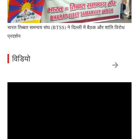
𝙏𝙞𝙗𝙚𝙩 𝙏𝙝𝙞𝙨 𝙒𝙚𝙚𝙠 𝙃𝙞𝙣𝙙𝙞
भारत तिब्बत समन्वय संघ (BTSS) ने दिल्ली में बैठक और शांति विरोध
𝙉𝙚𝙬𝙨: तिब्बत इस सप्ताह (29th May
प्रदर्शन
2026)
विडियो