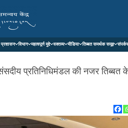
ती प्रशासन
विभाग
महत्वपूर्ण मुद्दे
वक्तव्य
मीडिया
तिब्बत समर्थक समूह
संपर्क
य संसदीय प्रतिनिधिमंडल की नजर तिब्बत क