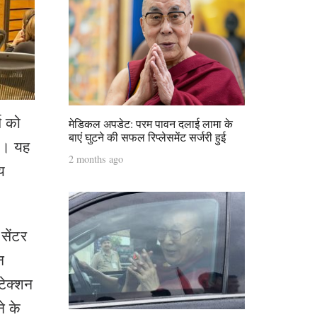
च को
मेडिकल अपडेट: परम पावन दलाई लामा के
बाएं घुटने की सफल रिप्लेसमेंट सर्जरी हुई
या। यह
2 months ago
य
सेंटर
न
ेक्‍शन
े के