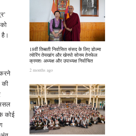
्र’
 को
 है।
18वीं तिब्बती निर्वासित संसद के लिए डोल्मा
त्सेरिंग तेयखांग और खेनपो सोनम तेनफेल
क्रमशः अध्यक्ष और उपाध्यक्ष निर्वाचित
2 months ago
 करने
ि की
ए
ै।असल
 के कोई
ग
 अंत