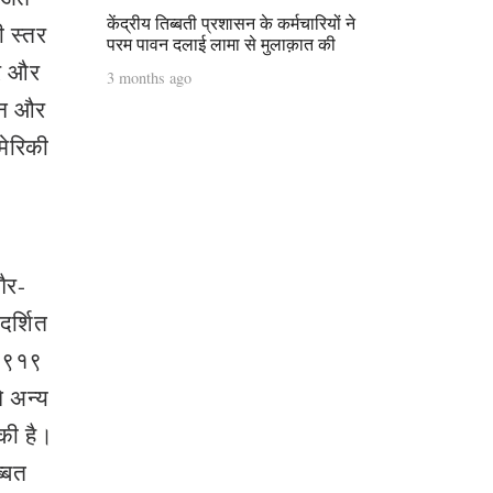
केंद्रीय तिब्बती प्रशासन के कर्मचारियों ने
 स्‍तर
परम पावन दलाई लामा से मुलाक़ात की
रे और
3 months ago
वान और
अमेरिकी
गैर-
दर्शित
ि१९१९
े अन्य
की है।
्बत