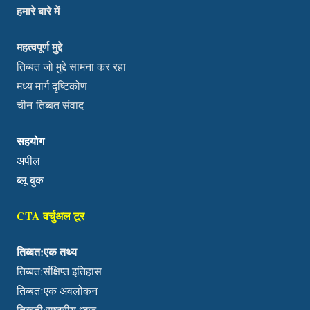
हमारे बारे में
महत्वपूर्ण मुद्दे
तिब्बत जो मुद्दे सामना कर रहा
मध्य मार्ग दृष्टिकोण
चीन-तिब्बत संवाद
सहयोग
अपील
ब्लू बुक
CTA वर्चुअल टूर
तिब्बत:एक तथ्य
तिब्बत:संक्षिप्त इतिहास
तिब्बतःएक अवलोकन
तिब्बती:राष्ट्रीय ध्वज