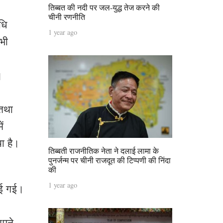
तिब्बत की नदी पर जल-युद्ध तेज करने की
चीनी रणनीति
धि
1 year ago
 भी
।
 तथा
ं
ा है।
तिब्बती राजनीतिक नेता ने दलाई लामा के
पुनर्जन्म पर चीनी राजदूत की टिप्पणी की निंदा
की
1 year ago
नाई गई।
अपने