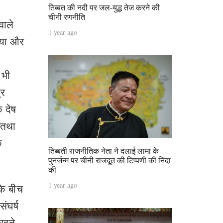
तिब्बत की नदी पर जल-युद्ध तेज करने की
चीनी रणनीति
वाले
1 year ago
स्या और
 भी
्र
क देष
 तथा
क
तिब्बती राजनीतिक नेता ने दलाई लामा के
पुनर्जन्म पर चीनी राजदूत की टिप्पणी की निंदा
की
1 year ago
के बीच
संघर्ष
रहते