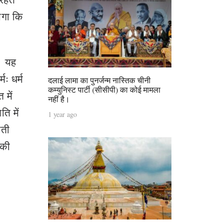
ोगा कि
ै। यह
मः धर्म
दलाई लामा का पुनर्जन्म नास्तिक चीनी
कम्युनिस्ट पार्टी (सीसीपी) का कोई मामला
 में
नहीं है।
ि में
1 year ago
बती
 की