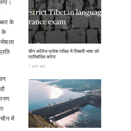
 लगा।
त
ब्बत के
 के
्मषाला
प्रति
चीन कॉलेज प्रवेश परीक्षा में तिब्बती भाषा को
प्रतिबंधित करेगा
1 year ago
ीवन
 हो
कारण
का
चीन में