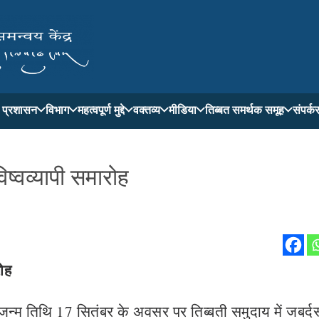
ती प्रशासन
विभाग
महत्वपूर्ण मुद्दे
वक्तव्य
मीडिया
तिब्बत समर्थक समूह
संपर्क
िष्वव्यापी समारोह
रोह
 जन्म तिथि 17 सितंबर के अवसर पर तिब्बती समुदाय में जबर्दस