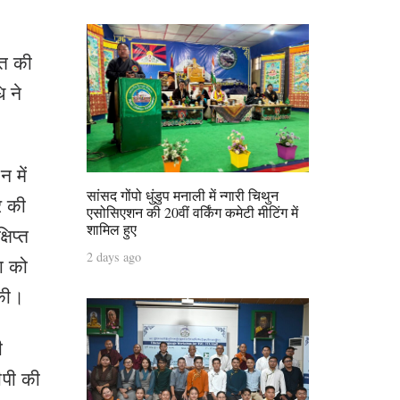
ात की
ि ने
 में
सांसद गोंपो धुंडुप मनाली में न्गारी चिथुन
र की
एसोसिएशन की 20वीं वर्किंग कमेटी मीटिंग में
शामिल हुए
षिप्त
2 days ago
पा को
 की।
ी
ीपी की