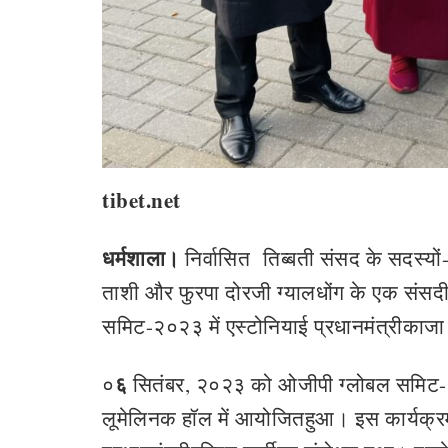
tibet.net
धर्मशाला।
निर्वासित ति‍ब्‍बती संसद के सदस्‍य
ताशी और फुरपा दोरजी ग्यालधोंग के एक संसदी
समिट-२०२३ में एस्टोनियाई प्रधानमंत्रीकाज
६
०
सितंबर, २०२३ को ओजीपी ग्लोबल समिट-२०२३
लूमेलिनक हॉल में आयोजितहुआ। इस कार्यक्रम