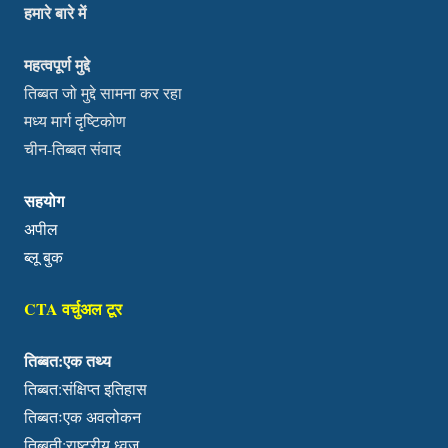
हमारे बारे में
महत्वपूर्ण मुद्दे
तिब्बत जो मुद्दे सामना कर रहा
मध्य मार्ग दृष्टिकोण
चीन-तिब्बत संवाद
सहयोग
अपील
ब्लू बुक
CTA वर्चुअल टूर
तिब्बत:एक तथ्य
तिब्बत:संक्षिप्त इतिहास
तिब्बतःएक अवलोकन
तिब्बती:राष्ट्रीय ध्वज