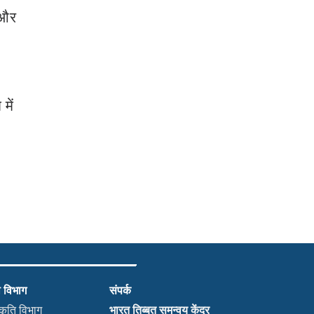
 और
में
ी विभाग
संपर्क
भारत तिब्बत समन्वय केंद्र
स्कृति विभाग