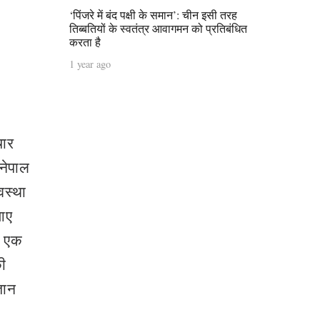
‘पिंजरे में बंद पक्षी के समान’: चीन इसी तरह
तिब्बतियों के स्वतंत्र आवागमन को प्रतिबंधित
करता है
1 year ago
चार
नेपाल
वस्था
आए
े एक
की
ञान