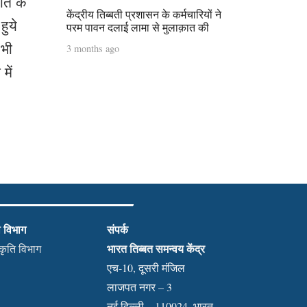
िति के
केंद्रीय तिब्बती प्रशासन के कर्मचारियों ने
हुये
परम पावन दलाई लामा से मुलाक़ात की
 भी
3 months ago
में
ी विभाग
संपर्क
भारत तिब्बत समन्वय केंद्र
स्कृति विभाग
एच-10, दूसरी मंजिल
लाजपत नगर – 3
नई दिल्ली – 110024, भारत