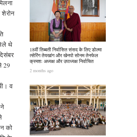
 मिलना
र शेरोन
ति
ले थे
18वीं तिब्बती निर्वासित संसद के लिए डोल्मा
दिसंबर
त्सेरिंग तेयखांग और खेनपो सोनम तेनफेल
क्रमशः अध्यक्ष और उपाध्यक्ष निर्वाचित
से 29
2 months ago
थी। व
ने
े
लन को