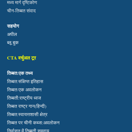
मध्य मार्ग दृष्टिकोण
चीन-तिब्बत संवाद
सहयोग
अपील
ब्लू बुक
CTA वर्चुअल टूर
तिब्बत:एक तथ्य
तिब्बत:संक्षिप्त इतिहास
तिब्बतःएक अवलोकन
तिब्बती:राष्ट्रीय ध्वज
तिब्बत राष्ट्र गान(हिन्दी)
तिब्बत:स्वायत्तशासी क्षेत्र
तिब्बत पर चीनी कब्जा:अवलोकन
निर्वासन में तिब्बती समुदाय