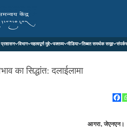
ती प्रशासन
विभाग
महत्वपूर्ण मुद्दे
वक्तव्य
मीडिया
तिब्बत समर्थक समूह
संपर्क
मभाव का सिद्धांत: दलाईलामा
आगरा, जेएनएन।