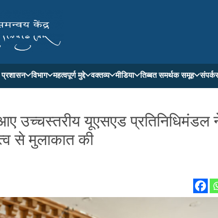
ती प्रशासन
विभाग
महत्वपूर्ण मुद्दे
वक्तव्य
मीडिया
तिब्बत समर्थक समूह
संपर्क
र आए उच्चस्तरीय यूएसएड प्रतिनिधिमंडल न
ृत्व से मुलाकात की