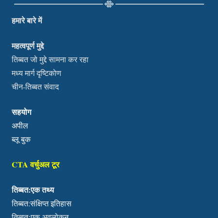
हमारे बारे में
महत्वपूर्ण मुद्दे
तिब्बत जो मुद्दे सामना कर रहा
मध्य मार्ग दृष्टिकोण
चीन-तिब्बत संवाद
सहयोग
अपील
ब्लू बुक
CTA वर्चुअल टूर
तिब्बत:एक तथ्य
तिब्बत:संक्षिप्त इतिहास
तिब्बतःएक अवलोकन