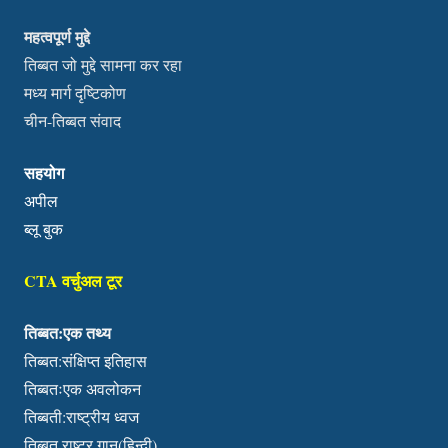
महत्वपूर्ण मुद्दे
तिब्बत जो मुद्दे सामना कर रहा
मध्य मार्ग दृष्टिकोण
चीन-तिब्बत संवाद
सहयोग
अपील
ब्लू बुक
CTA वर्चुअल टूर
तिब्बत:एक तथ्य
तिब्बत:संक्षिप्त इतिहास
तिब्बतःएक अवलोकन
तिब्बती:राष्ट्रीय ध्वज
तिब्बत राष्ट्र गान(हिन्दी)