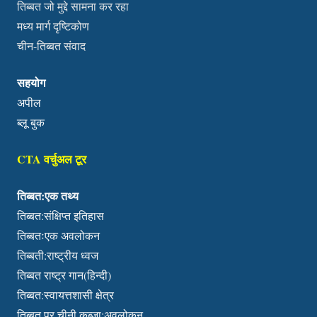
तिब्बत जो मुद्दे सामना कर रहा
मध्य मार्ग दृष्टिकोण
चीन-तिब्बत संवाद
सहयोग
अपील
ब्लू बुक
CTA वर्चुअल टूर
तिब्बत:एक तथ्य
तिब्बत:संक्षिप्त इतिहास
तिब्बतःएक अवलोकन
तिब्बती:राष्ट्रीय ध्वज
तिब्बत राष्ट्र गान(हिन्दी)
तिब्बत:स्वायत्तशासी क्षेत्र
तिब्बत पर चीनी कब्जा:अवलोकन