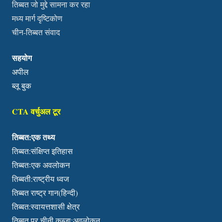
तिब्बत जो मुद्दे सामना कर रहा
मध्य मार्ग दृष्टिकोण
चीन-तिब्बत संवाद
सहयोग
अपील
ब्लू बुक
CTA वर्चुअल टूर
तिब्बत:एक तथ्य
तिब्बत:संक्षिप्त इतिहास
तिब्बतःएक अवलोकन
तिब्बती:राष्ट्रीय ध्वज
तिब्बत राष्ट्र गान(हिन्दी)
तिब्बत:स्वायत्तशासी क्षेत्र
तिब्बत पर चीनी कब्जा:अवलोकन