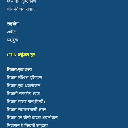
मध्य मार्ग दृष्टिकोण
चीन-तिब्बत संवाद
सहयोग
अपील
ब्लू बुक
CTA वर्चुअल टूर
तिब्बत:एक तथ्य
तिब्बत:संक्षिप्त इतिहास
तिब्बतःएक अवलोकन
तिब्बती:राष्ट्रीय ध्वज
तिब्बत राष्ट्र गान(हिन्दी)
तिब्बत:स्वायत्तशासी क्षेत्र
तिब्बत पर चीनी कब्जा:अवलोकन
निर्वासन में तिब्बती समुदाय