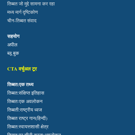
तिब्बत जो मुद्दे सामना कर रहा
मध्य मार्ग दृष्टिकोण
चीन-तिब्बत संवाद
सहयोग
अपील
ब्लू बुक
CTA वर्चुअल टूर
तिब्बत:एक तथ्य
तिब्बत:संक्षिप्त इतिहास
तिब्बतःएक अवलोकन
तिब्बती:राष्ट्रीय ध्वज
तिब्बत राष्ट्र गान(हिन्दी)
तिब्बत:स्वायत्तशासी क्षेत्र
तिब्बत पर चीनी कब्जा:अवलोकन