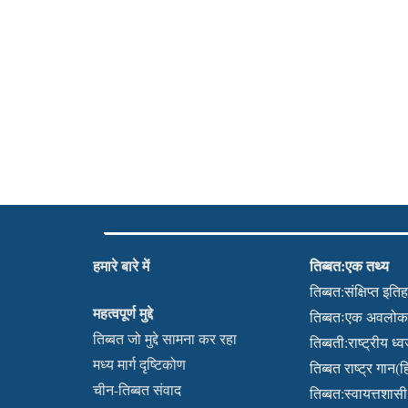
हमारे बारे में
तिब्बत:एक तथ्य
तिब्बत:संक्षिप्त इति
महत्वपूर्ण मुद्दे
तिब्बतःएक अवलो
तिब्बत जो मुद्दे सामना कर रहा
तिब्बती:राष्ट्रीय ध्
मध्य मार्ग दृष्टिकोण
तिब्बत राष्ट्र गान(हि
चीन-तिब्बत संवाद
तिब्बत:स्वायत्तशासी क