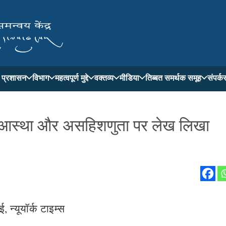
ती प्रशासन
विभाग
महत्वपूर्ण मुद्दे
वक्तव्य
मीडिया
तिब्बत समर्थक समूह
संपर्क
 में आस्था और असहिशणुता पर लेख लिखा
 न्यूयॉर्क टाइम्स