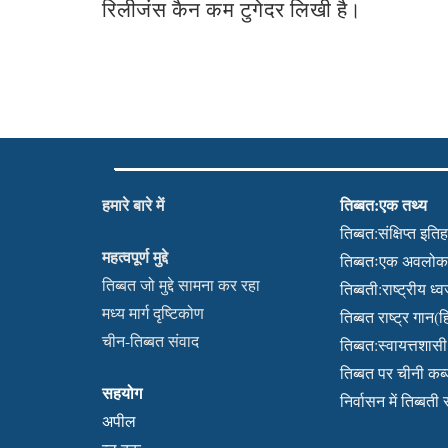
रिलीजंस कैन कम टुगेदर लिखी है।
हमारे बारे में
तिब्बत:एक तथ्य
तिब्बत:संक्षिप्त इति
महत्वपूर्ण मुद्दे
तिब्बतःएक अवलो
तिब्बत जो मुद्दे सामना कर रहा
तिब्बती:राष्ट्रीय ध्
मध्य मार्ग दृष्टिकोण
तिब्बत राष्ट्र गान(हि
चीन-तिब्बत संवाद
तिब्बत:स्वायत्तशासी क
तिब्बत पर चीनी क
सहयोग
निर्वासन में तिब्बती
अपील