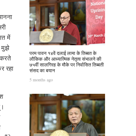
मानना
सरी
त में
मुझे
परम पावन १४वें दलाई लामा के तिब्बत के
 करते
लौकिक और आध्यात्मिक नेतृत्व संभालने की
७५वीं सालगिरह के मौके पर निर्वासित तिब्बती
कर रहा
संसद का बयान
5 months ago
ेश
ं।
ि
ा