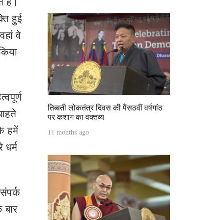
 हैं।
्ति हुई
हां वे
 किया
वपूर्ण
तिब्बती लोकतंत्र दिवस की पैंसठवीं वर्षगांठ
चाहते
पर कशाग का वक्तव्य
 हमें
11 months ago
 धर्म
संपर्क
क बार