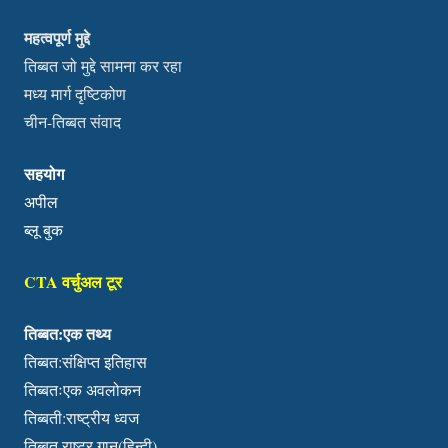
महत्वपूर्ण मुद्दे
तिब्बत जो मुद्दे सामना कर रहा
मध्य मार्ग दृष्टिकोण
चीन-तिब्बत संवाद
सहयोग
अपील
ब्लू बुक
CTA वर्चुअल टूर
तिब्बत:एक तथ्य
तिब्बत:संक्षिप्त इतिहास
तिब्बतःएक अवलोकन
तिब्बती:राष्ट्रीय ध्वज
तिब्बत राष्ट्र गान(हिन्दी)