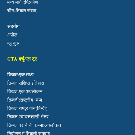
मध्य मार्ग दृष्टिकोण
चीन-तिब्बत संवाद
सहयोग
अपील
ब्लू बुक
CTA वर्चुअल टूर
तिब्बत:एक तथ्य
तिब्बत:संक्षिप्त इतिहास
तिब्बतःएक अवलोकन
तिब्बती:राष्ट्रीय ध्वज
तिब्बत राष्ट्र गान(हिन्दी)
तिब्बत:स्वायत्तशासी क्षेत्र
तिब्बत पर चीनी कब्जा:अवलोकन
निर्वासन में तिब्बती समुदाय