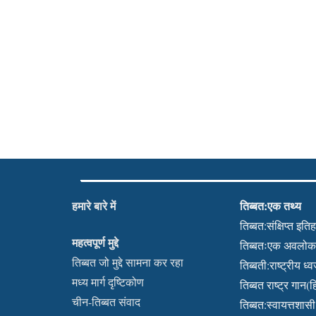
हमारे बारे में
तिब्बत:एक तथ्य
तिब्बत:संक्षिप्त इति
महत्वपूर्ण मुद्दे
तिब्बतःएक अवलो
तिब्बत जो मुद्दे सामना कर रहा
तिब्बती:राष्ट्रीय ध्
मध्य मार्ग दृष्टिकोण
तिब्बत राष्ट्र गान(हि
चीन-तिब्बत संवाद
तिब्बत:स्वायत्तशासी क