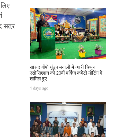
े लिए
ण
षद सत्र
सांसद गोंपो धुंडुप मनाली में न्गारी चिथुन
एसोसिएशन की 20वीं वर्किंग कमेटी मीटिंग में
शामिल हुए
4 days ago