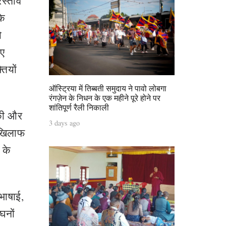
रस्ताव
के
ो
ाए
तियों
ऑस्ट्रिया में तिब्बती समुदाय ने पावो लोबगा
रंगज़ेन के निधन के एक महीने पूरे होने पर
शांतिपूर्ण रैली निकाली
 की और
3 days ago
े खिलाफ
 के
 भाषाई,
घनों