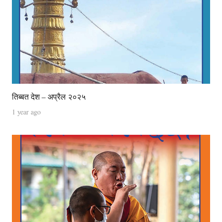
तिब्बत देश – अप्रैल २०२५
1 year ago