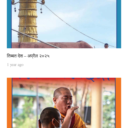
तिब्बत देश – अप्रैल २०२५
1 year ago