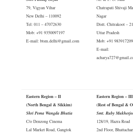
79, Vigyan Vihar
Chatrapati Shivaji Ma
New Delhi – 110092
Nagar
Tel: 011 – 47072630
Distt. Chitrakoot – 2
Mob: +91 9350097197
Uttar Pradesh
E-mail:
btsm.delhi@gmail.com
Mob: +91 98391720
E-mail:
acharya727@gmail.
Eastern Region – II
Eastern Region – III
(North Bengal & Sikkim)
(Rest of Bengal & O
Shri Pema Wangda Bhutia
Smt. Ruby Mukherje
C/o Denzong Cinema
128/19, Hazra Road
Lal Market Road, Gangtok
2nd Floor, Bhattacha