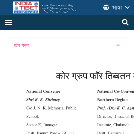
भाषा
कोर ग्रुप
कोर ग्रुप फॉर तिब्बतन
National Convener
National Co-Conven
Northern Region
Shri R. K. Khrimey
C/o J. N. K. Memorial Public
Prof. (Dr.) K. C. Agn
School,
Director, Himachal R
Sector E, Itanagar
Institute, Chakmoh,
Distt. Papum Pare – 791111
Distt. Hamirpur