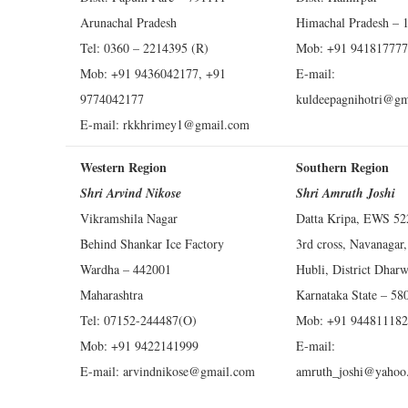
Arunachal Pradesh
Himachal Pradesh – 
Tel: 0360 – 2214395 (R)
Mob: +91 94181777
Mob: +91 9436042177, +91
E-mail:
9774042177
kuldeepagnihotri@gm
E-mail:
rkkhrimey1@gmail.com
Western Region
Southern Region
Shri Arvind Nikose
Shri Amruth Joshi
Vikramshila Nagar
Datta Kripa, EWS 52
Behind Shankar Ice Factory
3rd cross, Navanagar,
Wardha – 442001
Hubli, District Dhar
Maharashtra
Karnataka State – 58
Tel: 07152-244487(O)
Mob: +91 94481118
Mob: +91 9422141999
E-mail:
E-mail:
arvindnikose@gmail.com
amruth_joshi@yahoo