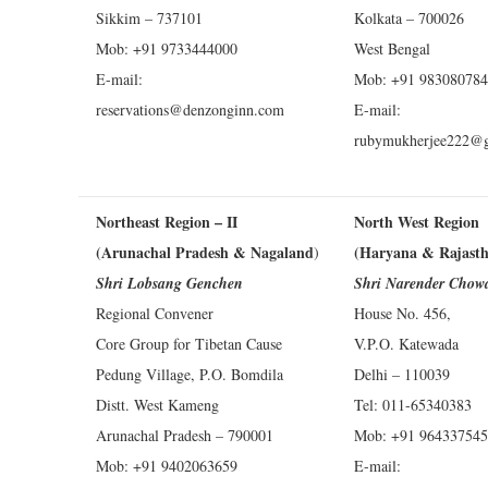
Sikkim – 737101
Kolkata – 700026
Mob: +91 9733444000
West Bengal
E-mail:
Mob: +91 98308078
reservations@denzonginn.com
E-mail:
rubymukherjee222@
Northeast Region – II
North West Region
(Arunachal Pradesh & Nagaland
(Haryana & Rajast
)
Shri Lobsang Genchen
Shri Narender Chow
Regional Convener
House No. 456,
Core Group for Tibetan Cause
V.P.O. Katewada
Pedung Village, P.O. Bomdila
Delhi – 110039
Distt. West Kameng
Tel: 011-65340383
Arunachal Pradesh – 790001
Mob: +91 96433754
Mob: +91 9402063659
E-mail: