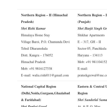
Northern Region – II (Himachal
Northern Region – I
Pradesh)
(Punjab)
Shri Rishi Kumar
Shri Harjit Singh G
Himalaya Home Stay
Shikhar Apartments
Village Baroi, P.O. Chamunda Devi
E – 317, GH – II
Tehsil Dharamshala
Sector-05, Panchkul
Distt. Kangra – 176052
Haryana – 134113
Himachal Pradesh
Mob: +91 98110415
Mob: +91 9816127538
E-mail:
E-mail:
walia.rishi011@gmail.com
prateekgrewal@me.
National Capital Region
Eastern & Central 
(Delhi,Noida,Gurgaon,Ghaziabad
Region
& Faridabad)
Shri Sunderlal Sum
Shri Pankaj Goyal
At. & P. O. Mau