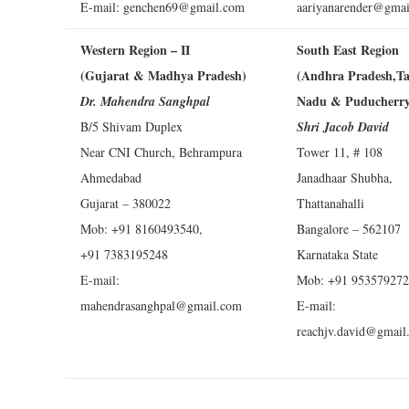
E-mail:
genchen69@gmail.com
aariyanarender@gma
Western Region – II
South East Region
(Gujarat & Madhya Pradesh)
(Andhra Pradesh,T
Nadu & Puducherry
Dr. Mahendra Sanghpal
B/5 Shivam Duplex
Shri Jacob David
Near CNI Church, Behrampura
Tower 11, # 108
Ahmedabad
Janadhaar Shubha,
Gujarat – 380022
Thattanahalli
Mob: +91 8160493540,
Bangalore – 562107
+91 7383195248
Karnataka State
E-mail:
Mob: +91 95357927
mahendrasanghpal@gmail.com
E-mail:
reachjv.david@gmail