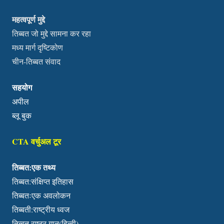
महत्वपूर्ण मुद्दे
तिब्बत जो मुद्दे सामना कर रहा
मध्य मार्ग दृष्टिकोण
चीन-तिब्बत संवाद
सहयोग
अपील
ब्लू बुक
CTA वर्चुअल टूर
तिब्बत:एक तथ्य
तिब्बत:संक्षिप्त इतिहास
तिब्बतःएक अवलोकन
तिब्बती:राष्ट्रीय ध्वज
तिब्बत राष्ट्र गान(हिन्दी)